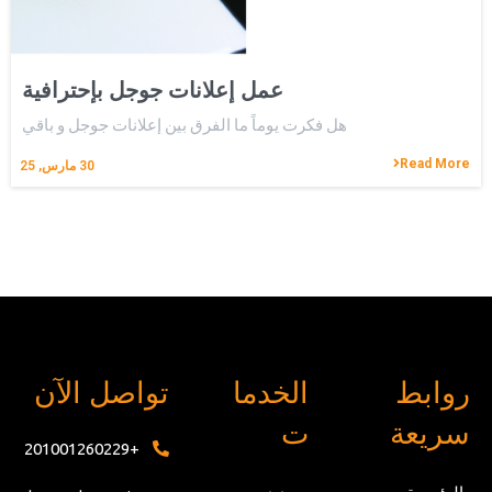
عمل إعلانات جوجل بإحترافية
هل فكرت يوماً ما الفرق بين إعلانات جوجل و باقي
Read More
30
مارس, 25
روابط
الخدما
تواصل الآن
سريعة
ت
+201001260229